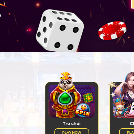
Trò chơi
C
PLAY NOW
PLA