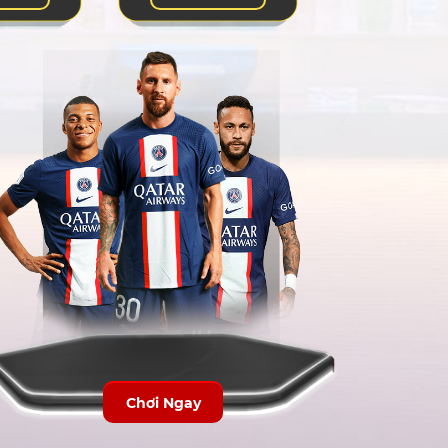
Chơi Ngay